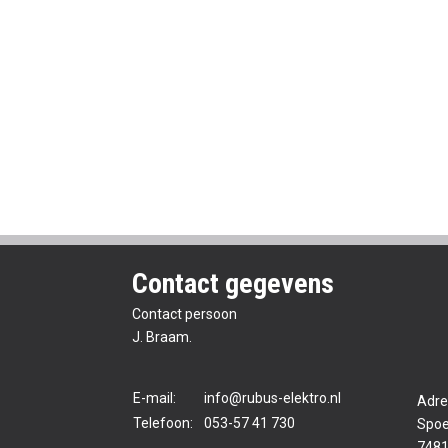
Contact gegevens
Contact persoon
J. Braam.
E-mail:
info@rubus-elektro.nl
Adre
Telefoon:
053-57 41 730
Spoe
7481