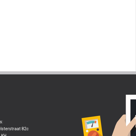
s:
lsterstraat 82c
 KH