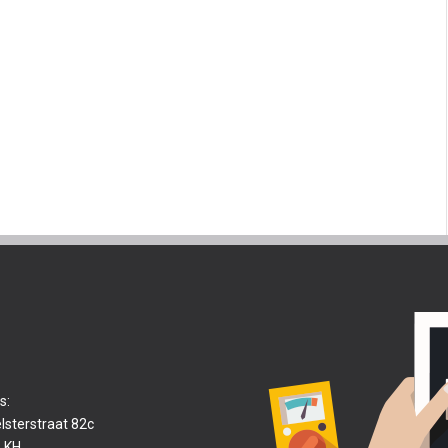
s:
lsterstraat 82c
 KH