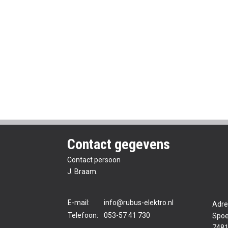
Contact gegevens
Contact persoon
J. Braam.
E-mail:
info@rubus-elektro.nl
Adre
Telefoon:
053-57 41 730
Spoe
7481